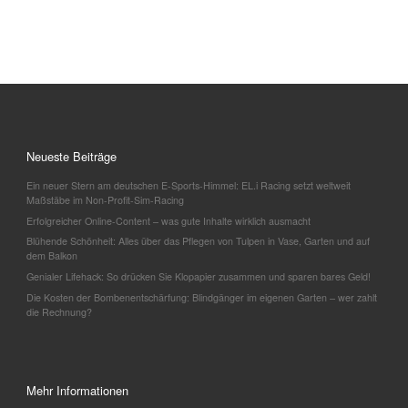
Neueste Beiträge
Ein neuer Stern am deutschen E-Sports-Himmel: EL.i Racing setzt weltweit
Maßstäbe im Non-Profit-Sim-Racing
Erfolgreicher Online-Content – was gute Inhalte wirklich ausmacht
Blühende Schönheit: Alles über das Pflegen von Tulpen in Vase, Garten und auf
dem Balkon
Genialer Lifehack: So drücken Sie Klopapier zusammen und sparen bares Geld!
Die Kosten der Bombenentschärfung: Blindgänger im eigenen Garten – wer zahlt
die Rechnung?
Mehr Informationen