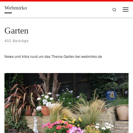
Webmirko
Zum Inhalt springen
Search
Men
Garten
402 Beiträge
News und Infos rund um das Thema Garten bei webmirko.de