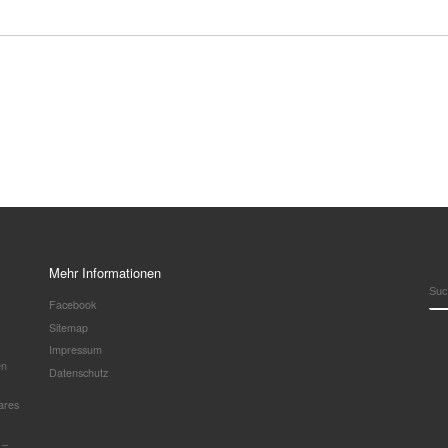
Mehr Informationen
SU
Facebook
Sitemap
Impressum
en
Datenschutz
ares
 –