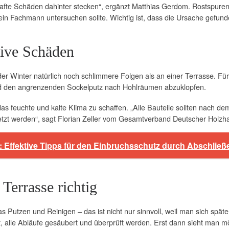
fte Schäden dahinter stecken“, ergänzt Matthias Gerdom. Rostspure
ein Fachmann untersuchen sollte. Wichtig ist, dass die Ursache gefund
sive Schäden
der Winter natürlich noch schlimmere Folgen als an einer Terrasse. Fü
und den angrenzenden Sockelputz nach Hohlräumen abzuklopfen.
s feuchte und kalte Klima zu schaffen. „Alle Bauteile sollten nach de
etzt werden“, sagt Florian Zeller vom Gesamtverband Deutscher Holzh
n: Effektive Tipps für den Einbruchsschutz durch Abschlie
Terrasse richtig
 Putzen und Reinigen – das ist nicht nur sinnvoll, weil man sich spä
 alle Abläufe gesäubert und überprüft werden. Erst dann sieht man m