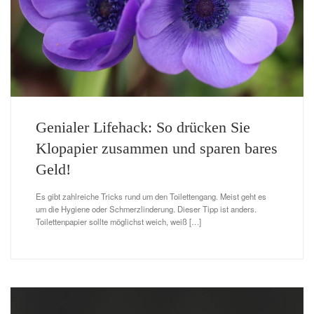
und Lacke
richtig?
Genialer Lifehack: So drücken Sie
WEITERLESEN »
Klopapier zusammen und sparen bares
Geld!
Es gibt zahlreiche Tricks rund um den Toilettengang. Meist geht es
um die Hygiene oder Schmerzlinderung. Dieser Tipp ist anders.
Toilettenpapier sollte möglichst weich, weiß […]