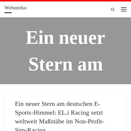
Webmirko
Zum Inhalt springen
Search
Men
Ein neuer
Stern am
deutschen
Erfolgreiche
Ein neuer Stern am deutschen E-
E-Sports-
Sports-Himmel: EL.i Racing setzt
weltweit Maßstäbe im Non-Profit-
r Online-
Sim-Racing