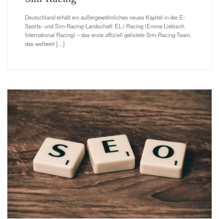
Himmel:
Deutschland erhält ein außergewöhnliches neues Kapitel in der E-
Sports- und Sim-Racing-Landschaft: EL.i Racing (Emma Liebisch
Content -
International Racing) – das erste offiziell gelistete Sim-Racing-Team,
das weltweit […]
EL.i Racing
Blühende
was gute
setzt
Schönheit:
Inhalte
weltweit
Alles über
wirklich
Genialer
Maßstäbe ...
das Pflegen