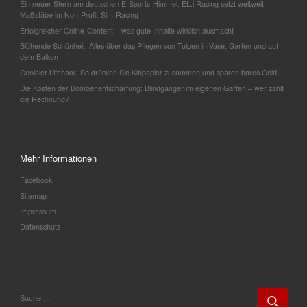
Ein neuer Stern am deutschen E-Sports-Himmel: EL.i Racing setzt weltweit
Maßstäbe im Non-Profit-Sim-Racing
Erfolgreicher Online-Content – was gute Inhalte wirklich ausmacht
Blühende Schönheit: Alles über das Pflegen von Tulpen in Vase, Garten und auf
dem Balkon
Genialer Lifehack: So drücken Sie Klopapier zusammen und sparen bares Geld!
Die Kosten der Bombenentschärfung: Blindgänger im eigenen Garten – wer zahlt
die Rechnung?
Mehr Informationen
Facebook
Sitemap
Impressum
Datenschutz
SUCHE
Such