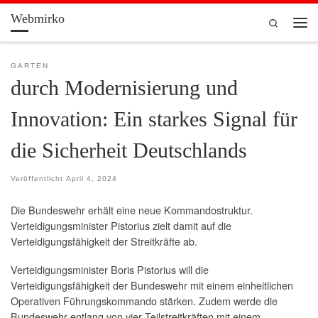
Webmirko
Zum Inhalt springen
Search
Men
GARTEN
durch Modernisierung und
Innovation: Ein starkes Signal für
die Sicherheit Deutschlands
Veröffentlicht
April 4, 2024
Die Bundeswehr erhält eine neue Kommandostruktur.
Verteidigungsminister Pistorius zielt damit auf die
Verteidigungsfähigkeit der Streitkräfte ab.
Verteidigungsminister Boris Pistorius will die
Verteidigungsfähigkeit der Bundeswehr mit einem einheitlichen
Operativen Führungskommando stärken. Zudem werde die
Bundeswehr entlang von vier Teilstreitkräften mit einem