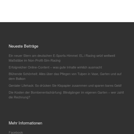
Neueste Beiträge
Ein neuer Stern am deutschen E-Sports-Himmel: EL.i Racing setzt weltweit
Maßstäbe im Non-Profit-Sim-Racing
Erfolgreicher Online-Content – was gute Inhalte wirklich ausmacht
Blühende Schönheit: Alles über das Pflegen von Tulpen in Vase, Garten und auf
dem Balkon
Genialer Lifehack: So drücken Sie Klopapier zusammen und sparen bares Geld!
Die Kosten der Bombenentschärfung: Blindgänger im eigenen Garten – wer zahlt
die Rechnung?
Mehr Informationen
Facebook