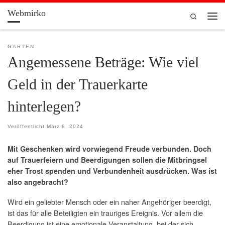
Webmirko
Zum Inhalt springen
Search
Men
GARTEN
Angemessene Beträge: Wie viel
Geld in der Trauerkarte
hinterlegen?
Veröffentlicht
März 8, 2024
Mit Geschenken wird vorwiegend Freude verbunden. Doch
auf Trauerfeiern und Beerdigungen sollen die Mitbringsel
eher Trost spenden und Verbundenheit ausdrücken. Was ist
also angebracht?
Wird ein geliebter Mensch oder ein naher Angehöriger beerdigt,
ist das für alle Beteiligten ein trauriges Ereignis. Vor allem die
Beerdigung ist eine emotionale Veranstaltung, bei der sich