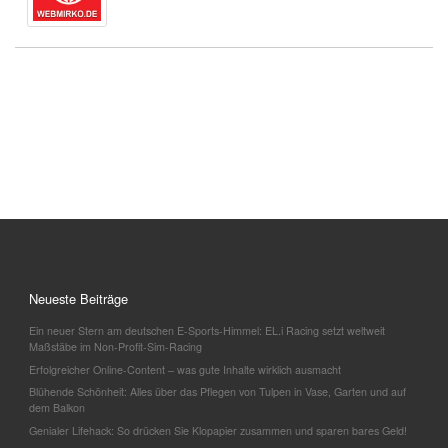
Neueste Beiträge
Ein neuer Stern am deutschen E-Sports-Himmel: EL.i Racing setzt weltweit
Maßstäbe im Non-Profit-Sim-Racing
Erfolgreicher Online-Content – was gute Inhalte wirklich ausmacht
Blühende Schönheit: Alles über das Pflegen von Tulpen in Vase, Garten und auf
dem Balkon
Genialer Lifehack: So drücken Sie Klopapier zusammen und sparen bares Geld!