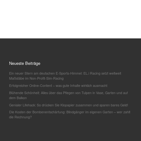
Neueste Beiträge
Ein neuer Stern am deutschen E-Sports-Himmel: EL.i Racing setzt weltweit
Maßstäbe im Non-Profit-Sim-Racing
Erfolgreicher Online-Content – was gute Inhalte wirklich ausmacht
Blühende Schönheit: Alles über das Pflegen von Tulpen in Vase, Garten und auf
dem Balkon
Genialer Lifehack: So drücken Sie Klopapier zusammen und sparen bares Geld!
Die Kosten der Bombenentschärfung: Blindgänger im eigenen Garten – wer zahlt
die Rechnung?