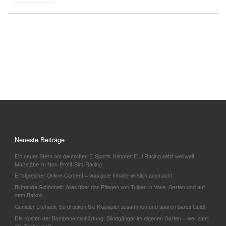
Neueste Beiträge
Ein neuer Stern am deutschen E-Sports-Himmel: EL.i Racing setzt weltweit
Maßstäbe im Non-Profit-Sim-Racing
Erfolgreicher Online-Content – was gute Inhalte wirklich ausmacht
Blühende Schönheit: Alles über das Pflegen von Tulpen in Vase, Garten und auf
dem Balkon
Genialer Lifehack: So drücken Sie Klopapier zusammen und sparen bares Geld!
Die Kosten der Bombenentschärfung: Blindgänger im eigenen Garten – wer zahlt