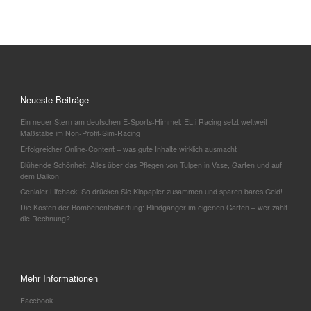
Neueste Beiträge
Ein neuer Stern am deutschen E-Sports-Himmel: EL.i Racing setzt weltweit
Maßstäbe im Non-Profit-Sim-Racing
Erfolgreicher Online-Content – was gute Inhalte wirklich ausmacht
Blühende Schönheit: Alles über das Pflegen von Tulpen in Vase, Garten und auf
dem Balkon
Genialer Lifehack: So drücken Sie Klopapier zusammen und sparen bares Geld!
Die Kosten der Bombenentschärfung: Blindgänger im eigenen Garten – wer zahlt
die Rechnung?
Mehr Informationen
Facebook