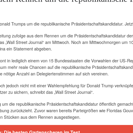
Donald Trumps um die republikanische Präsidentschaftskandidatur. Jetzt
Zeitung zufolge aus dem Rennen um die Präsidentschaftskandidatur de
as „Wall Street Journal“ am Mittwoch. Noch am Mittwochmorgen um 10 Uh
ina ein Statement abgeben.
mont in lediglich einem von 15 Bundesstaaten die Vorwahlen der US-
kaum mehr reale Chancen auf die republikanische Präsidentschaftskand
nötige Anzahl an Delegiertenstimmen auf sich vereinen.
woch jedoch nicht mit einer Wahlempfehlung für Donald Trump verknüp
zer zu sichern, schreibt das „Wall Street Journal“.
 um die republikanische Präsidentschaftskandidatur öffentlich gemacht
werbung zurückzieht. Zuvor waren bereits Parteigrößen wie Floridas G
nen Stücken aus dem Rennen ausgestiegen.
: Die besten Gartenscheren im Test