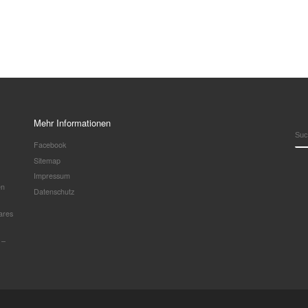
Mehr Informationen
SU
Facebook
Sitemap
Impressum
en
Datenschutz
ares
 –