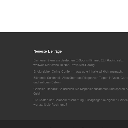
Neueste Beiträge
Ein neuer Stern am deutschen E-Sports-Himmel: EL.i Racing setzt
weltweit Maßstäbe im Non-Profit-Sim-Racing
Erfolgreicher Online-Content – was gute Inhalte wirklich ausmacht
Blühende Schönheit: Alles über das Pflegen von Tulpen in Vase, Gart
und auf dem Balkon
Genialer Lifehack: So drücken Sie Klopapier zusammen und sparen b
Geld!
Die Kosten der Bombenentschärfung: Blindgänger im eigenen Garten
wer zahlt die Rechnung?