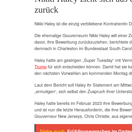
zurück
Nikki Haley ist die einzig verbliebene Kontrahentin 
Die ehemalige Gouverneurin Nikki Haley will einer 
davor, ihre Bewerbung zurückzuziehen, berichtete d
demnach in Charleston im Bundesstaat South Carol
Haley hatte am gestrigen „Super Tuesday“ mit Ver
Trump
für sich entscheiden können. Damit hat sie 
den nächsten Vorwahlen am kommenden Montag die 
Laut dem Bericht soll Haley ihr Statement am Mitt
„ermutigen“, sich selbst den Zuspruch ihrer Unterstüt
Haley hatte bereits im Februar 2023 ihre Bewerbung
und ist nun die letzte Herausforderin, die ihre Be
Gouverneur New Jerseys, Chris Christie, aus eige
Siehe auch
Frühlingserwachen im Garten