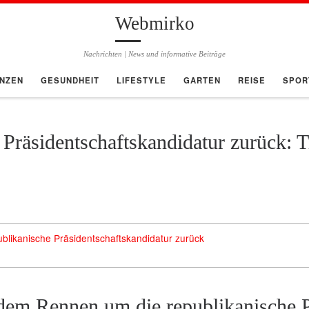
Webmirko
Nachrichten | News und informative Beiträge
ANZEN
GESUNDHEIT
LIFESTYLE
GARTEN
REISE
SPOR
Präsidentschaftskandidatur zurück: 
ublikanische Präsidentschaftskandidatur zurück
 dem Rennen um die republikanische P