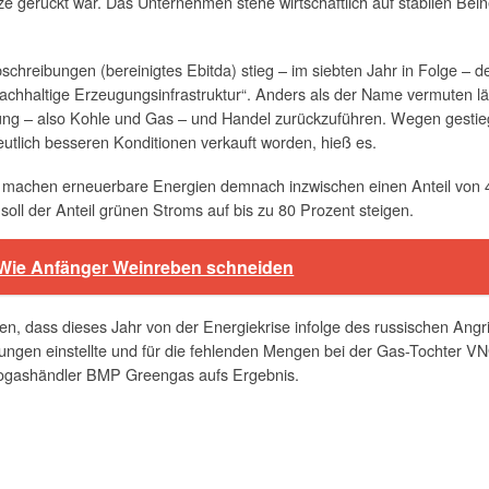
e gerückt war. Das Unternehmen stehe wirtschaftlich auf stabilen Bein
chreibungen (bereinigtes Ebitda) stieg – im siebten Jahr in Folge –
achhaltige Erzeugungsinfrastruktur“. Anders als der Name vermuten läs
gung – also Kohle und Gas – und Handel zurückzuführen. Wegen gesti
tlich besseren Konditionen verkauft worden, hieß es.
 machen erneuerbare Energien demnach inzwischen einen Anteil von 47
ll der Anteil grünen Stroms auf bis zu 80 Prozent steigen.
g: Wie Anfänger Weinreben schneiden
, dass dieses Jahr von der Energiekrise infolge des russischen Angri
ungen einstellte und für die fehlenden Mengen bei der Gas-Tochter 
iogashändler BMP Greengas aufs Ergebnis.