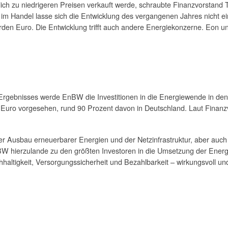
lich zu niedrigeren Preisen verkauft werde, schraubte Finanzvorstand
m Handel lasse sich die Entwicklung des vergangenen Jahres nicht e
lliarden Euro. Die Entwicklung trifft auch andere Energiekonzerne. E
n Ergebnisses werde EnBW die Investitionen in die Energiewende in d
n Euro vorgesehen, rund 90 Prozent davon in Deutschland. Laut Finanzv
 Ausbau erneuerbarer Energien und der Netzinfrastruktur, aber auch T
 hierzulande zu den größten Investoren in die Umsetzung der Energiew
altigkeit, Versorgungssicherheit und Bezahlbarkeit – wirkungsvoll u