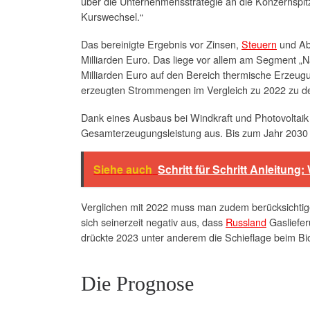
über die Unternehmensstrategie an die Konzernspitz
Kurswechsel.“
Das bereinigte Ergebnis vor Zinsen,
Steuern
und Abs
Milliarden Euro. Das liege vor allem am Segment „N
Milliarden Euro auf den Bereich thermische Erzeu
erzeugten Strommengen im Vergleich zu 2022 zu deu
Dank eines Ausbaus bei Windkraft und Photovoltaik
Gesamterzeugungsleistung aus. Bis zum Jahr 2030 so
Siehe auch
Schritt für Schritt Anleitun
Verglichen mit 2022 muss man zudem berücksichtigen
sich seinerzeit negativ aus, dass
Russland
Gasliefer
drückte 2023 unter anderem die Schieflage beim B
Die Prognose