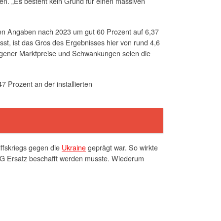
en. „Es besteht kein Grund für einen massiven
 den Angaben nach 2023 um gut 60 Prozent auf 6,37
st, ist das Gros des Ergebnisses hier von rund 4,6
egener Marktpreise und Schwankungen seien die
 Prozent an der installierten
ffskriegs gegen die
Ukraine
geprägt war. So wirkte
VNG Ersatz beschafft werden musste. Wiederum