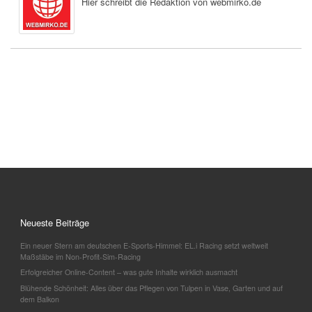
Hier schreibt die Redaktion von webmirko.de
Neueste Beiträge
Ein neuer Stern am deutschen E-Sports-Himmel: EL.i Racing setzt weltweit
Maßstäbe im Non-Profit-Sim-Racing
Erfolgreicher Online-Content – was gute Inhalte wirklich ausmacht
Blühende Schönheit: Alles über das Pflegen von Tulpen in Vase, Garten und auf
dem Balkon