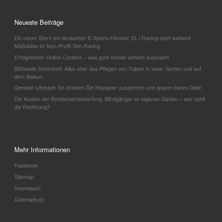
Neueste Beiträge
Ein neuer Stern am deutschen E-Sports-Himmel: EL.i Racing setzt weltweit
Maßstäbe im Non-Profit-Sim-Racing
Erfolgreicher Online-Content – was gute Inhalte wirklich ausmacht
Blühende Schönheit: Alles über das Pflegen von Tulpen in Vase, Garten und auf
dem Balkon
Genialer Lifehack: So drücken Sie Klopapier zusammen und sparen bares Geld!
Die Kosten der Bombenentschärfung: Blindgänger im eigenen Garten – wer zahlt
die Rechnung?
Mehr Informationen
Facebook
Sitemap
Impressum
Datenschutz