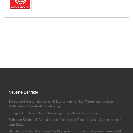
Neueste Beiträge
Ein neuer Stern am deutschen E-Sports-Himmel: EL.i Racing setzt weltweit
Maßstäbe im Non-Profit-Sim-Racing
Erfolgreicher Online-Content – was gute Inhalte wirklich ausmacht
Blühende Schönheit: Alles über das Pflegen von Tulpen in Vase, Garten und auf
dem Balkon
Genialer Lifehack: So drücken Sie Klopapier zusammen und sparen bares Geld!