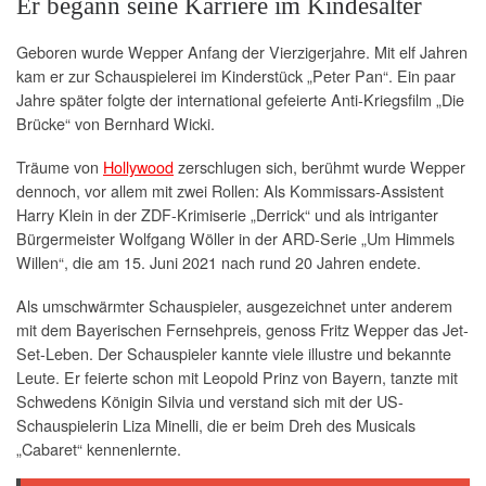
Er begann seine Karriere im Kindesalter
Geboren wurde Wepper Anfang der Vierzigerjahre. Mit elf Jahren
kam er zur Schauspielerei im Kinderstück „Peter Pan“. Ein paar
Jahre später folgte der international gefeierte Anti-Kriegsfilm „Die
Brücke“ von Bernhard Wicki.
Träume von
Hollywood
zerschlugen sich, berühmt wurde Wepper
dennoch, vor allem mit zwei Rollen: Als Kommissars-Assistent
Harry Klein in der ZDF-Krimiserie „Derrick“ und als intriganter
Bürgermeister Wolfgang Wöller in der ARD-Serie „Um Himmels
Willen“, die am 15. Juni 2021 nach rund 20 Jahren endete.
Als umschwärmter Schauspieler, ausgezeichnet unter anderem
mit dem Bayerischen Fernsehpreis, genoss Fritz Wepper das Jet-
Set-Leben. Der Schauspieler kannte viele illustre und bekannte
Leute. Er feierte schon mit Leopold Prinz von Bayern, tanzte mit
Schwedens Königin Silvia und verstand sich mit der US-
Schauspielerin Liza Minelli, die er beim Dreh des Musicals
„Cabaret“ kennenlernte.