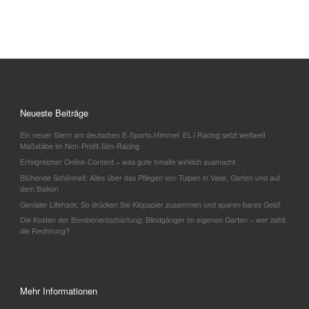
Neueste Beiträge
Ein neuer Stern am deutschen E-Sports-Himmel: EL.i Racing setzt weltweit
Maßstäbe im Non-Profit-Sim-Racing
Erfolgreicher Online-Content – was gute Inhalte wirklich ausmacht
Blühende Schönheit: Alles über das Pflegen von Tulpen in Vase, Garten und auf
dem Balkon
Genialer Lifehack: So drücken Sie Klopapier zusammen und sparen bares Geld!
Die Kosten der Bombenentschärfung: Blindgänger im eigenen Garten – wer zahlt
die Rechnung?
Mehr Informationen