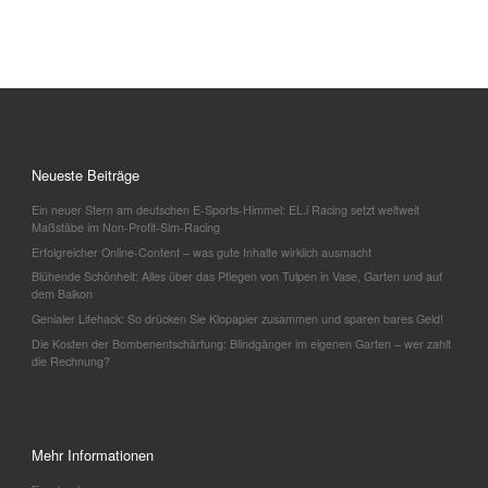
Neueste Beiträge
Ein neuer Stern am deutschen E-Sports-Himmel: EL.i Racing setzt weltweit
Maßstäbe im Non-Profit-Sim-Racing
Erfolgreicher Online-Content – was gute Inhalte wirklich ausmacht
Blühende Schönheit: Alles über das Pflegen von Tulpen in Vase, Garten und auf
dem Balkon
Genialer Lifehack: So drücken Sie Klopapier zusammen und sparen bares Geld!
Die Kosten der Bombenentschärfung: Blindgänger im eigenen Garten – wer zahlt
die Rechnung?
Mehr Informationen