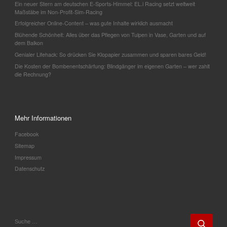
Ein neuer Stern am deutschen E-Sports-Himmel: EL.i Racing setzt weltweit
Maßstäbe im Non-Profit-Sim-Racing
Erfolgreicher Online-Content – was gute Inhalte wirklich ausmacht
Blühende Schönheit: Alles über das Pflegen von Tulpen in Vase, Garten und auf
dem Balkon
Genialer Lifehack: So drücken Sie Klopapier zusammen und sparen bares Geld!
Die Kosten der Bombenentschärfung: Blindgänger im eigenen Garten – wer zahlt
die Rechnung?
Mehr Informationen
Facebook
Sitemap
Impressum
Datenschutz
SUCHE
Such