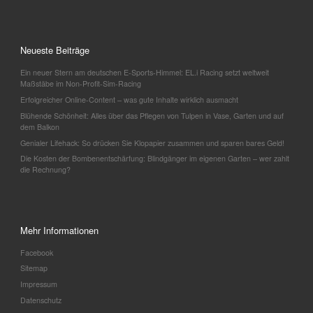
Neueste Beiträge
Ein neuer Stern am deutschen E-Sports-Himmel: EL.i Racing setzt weltweit
Maßstäbe im Non-Profit-Sim-Racing
Erfolgreicher Online-Content – was gute Inhalte wirklich ausmacht
Blühende Schönheit: Alles über das Pflegen von Tulpen in Vase, Garten und auf
dem Balkon
Genialer Lifehack: So drücken Sie Klopapier zusammen und sparen bares Geld!
Die Kosten der Bombenentschärfung: Blindgänger im eigenen Garten – wer zahlt
die Rechnung?
Mehr Informationen
Facebook
Sitemap
Impressum
Datenschutz