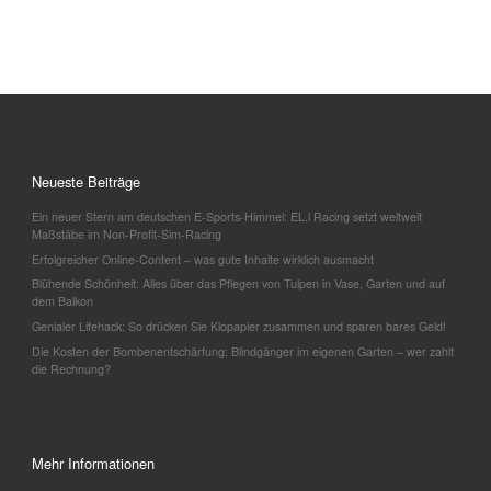
Neueste Beiträge
Ein neuer Stern am deutschen E-Sports-Himmel: EL.i Racing setzt weltweit
Maßstäbe im Non-Profit-Sim-Racing
Erfolgreicher Online-Content – was gute Inhalte wirklich ausmacht
Blühende Schönheit: Alles über das Pflegen von Tulpen in Vase, Garten und auf
dem Balkon
Genialer Lifehack: So drücken Sie Klopapier zusammen und sparen bares Geld!
Die Kosten der Bombenentschärfung: Blindgänger im eigenen Garten – wer zahlt
die Rechnung?
Mehr Informationen