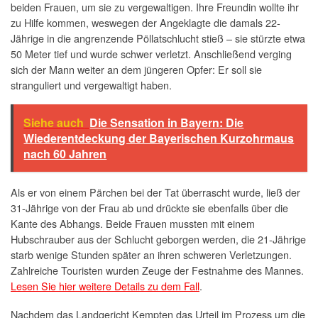
beiden Frauen, um sie zu vergewaltigen. Ihre Freundin wollte ihr
zu Hilfe kommen, weswegen der Angeklagte die damals 22-
Jährige in die angrenzende Pöllatschlucht stieß – sie stürzte etwa
50 Meter tief und wurde schwer verletzt. Anschließend verging
sich der Mann weiter an dem jüngeren Opfer: Er soll sie
stranguliert und vergewaltigt haben.
Siehe auch
Die Sensation in Bayern: Die
Wiederentdeckung der Bayerischen Kurzohrmaus
nach 60 Jahren
Als er von einem Pärchen bei der Tat überrascht wurde, ließ der
31-Jährige von der Frau ab und drückte sie ebenfalls über die
Kante des Abhangs. Beide Frauen mussten mit einem
Hubschrauber aus der Schlucht geborgen werden, die 21-Jährige
starb wenige Stunden später an ihren schweren Verletzungen.
Zahlreiche Touristen wurden Zeuge der Festnahme des Mannes.
Lesen Sie hier weitere Details zu dem Fall
.
Nachdem das Landgericht Kempten das Urteil im Prozess um die