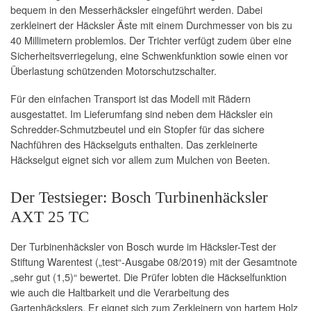
bequem in den Messerhäcksler eingeführt werden. Dabei
zerkleinert der Häcksler Äste mit einem Durchmesser von bis zu
40 Millimetern problemlos. Der Trichter verfügt zudem über eine
Sicherheitsverriegelung, eine Schwenkfunktion sowie einen vor
Überlastung schützenden Motorschutzschalter.
Für den einfachen Transport ist das Modell mit Rädern
ausgestattet. Im Lieferumfang sind neben dem Häcksler ein
Schredder-Schmutzbeutel und ein Stopfer für das sichere
Nachführen des Häckselguts enthalten. Das zerkleinerte
Häckselgut eignet sich vor allem zum Mulchen von Beeten.
Der Testsieger: Bosch Turbinenhäcksler
AXT 25 TC
Der Turbinenhäcksler von Bosch wurde im Häcksler-Test der
Stiftung Warentest („test“-Ausgabe 08/2019) mit der Gesamtnote
„sehr gut (1,5)“ bewertet. Die Prüfer lobten die Häckselfunktion
wie auch die Haltbarkeit und die Verarbeitung des
Gartenhäckslers. Er eignet sich zum Zerkleinern von hartem Holz