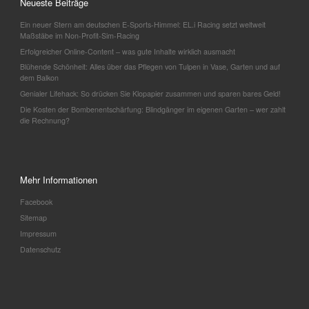
Neueste Beiträge
Ein neuer Stern am deutschen E-Sports-Himmel: EL.i Racing setzt weltweit
Maßstäbe im Non-Profit-Sim-Racing
Erfolgreicher Online-Content – was gute Inhalte wirklich ausmacht
Blühende Schönheit: Alles über das Pflegen von Tulpen in Vase, Garten und auf
dem Balkon
Genialer Lifehack: So drücken Sie Klopapier zusammen und sparen bares Geld!
Die Kosten der Bombenentschärfung: Blindgänger im eigenen Garten – wer zahlt
die Rechnung?
Mehr Informationen
Facebook
Sitemap
Impressum
Datenschutz