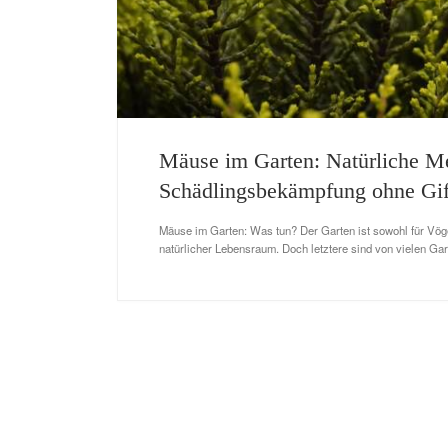
Mäuse im Garten: Natürliche M
Schädlingsbekämpfung ohne Gif
Mäuse im Garten: Was tun? Der Garten ist sowohl für Vöge
natürlicher Lebensraum. Doch letztere sind von vielen Gar