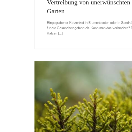
Vertreibung von unerwünschten
Garten
Eingegrabener Katzenkot in Blumenbeeten oder in Sandkäst
für die Gesundheit gefährlich. Kann man das verhindern? 
Katzen […]