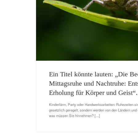
Ein Titel könnte lauten: „Die B
Mittagsruhe und Nachtruhe: En
Erholung für Körper und Geist“.
Kinderlärm, Party oder Handwerksarbeiten: Ruhezeiten si
gesetzlich geregelt, sondern werden von den Ländern und
was müssen Sie hinnehmen? […]