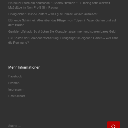
Ein neuer Stern am deutschen E-Sports-Himmel: EL.i Racing setzt weltweit
Maßstäbe im Non-Profit-Sim-Racing
Erfolgreicher Online-Content – was gute Inhalte wirklich ausmacht
Blühende Schönheit: Alles über das Pflegen von Tulpen in Vase, Garten und auf
dem Balkon
Genialer Lifehack: So drücken Sie Klopapier zusammen und sparen bares Geld!
Die Kosten der Bombenentschärfung: Blindgänger im eigenen Garten – wer zahlt
die Rechnung?
Mehr Informationen
Facebook
Sitemap
Impressum
Datenschutz
SUCHE
Such