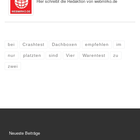
Hier schreibt die Redaktion von webmirko.de
bei
Crashtest
Dachboxen
empfehlen
im
nur
platzten
sind
Vier
Warentest
zu
zwei
Neueste Beiträge