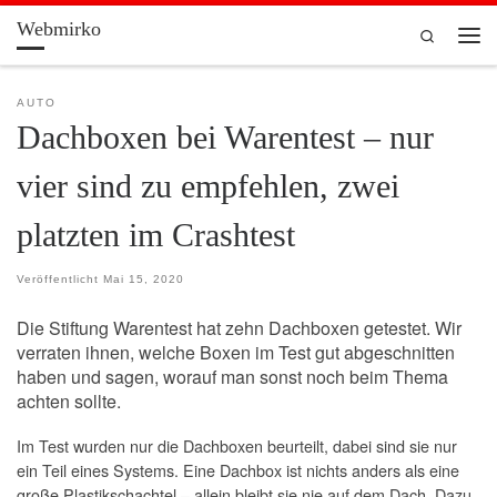
Webmirko
Zum Inhalt springen
Search
Men
AUTO
Dachboxen bei Warentest – nur
vier sind zu empfehlen, zwei
platzten im Crashtest
Veröffentlicht
Mai 15, 2020
Die Stiftung Warentest hat zehn Dachboxen getestet. Wir
verraten ihnen, welche Boxen im Test gut abgeschnitten
haben und sagen, worauf man sonst noch beim Thema
achten sollte.
Im Test wurden nur die Dachboxen beurteilt, dabei sind sie nur
ein Teil eines Systems. Eine Dachbox ist nichts anders als eine
große Plastikschachtel – allein bleibt sie nie auf dem Dach. Dazu