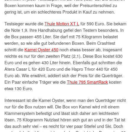
Boxen kommen kaum in Frage, weil der Preisunterschied zu
gering ist, um ein schlechteres Produkt in Kauf zu nehmen.
Testsieger wurde die
Thule Motion XT L
für 590 Euro. Sie bekam
die Note 1,9. Ihre Handhabung gefiel den Testern besonders. In
die Box passen 455 Liter. Sie darf mit 75 Kilogramm belastet
werden, so wie alle gut befundenen Boxen. Beim Crashtest
schnitt die
Kamei Oyster 450
noch etwas besser ab, insgesamt
reichte es nur für den zweiten Platz (2,1). Diese Box kostet 630
Euro und es gehen 430 Liter hinein. Ebenfalls gut schnitten die
Atera Casar L für 420 Euro und die Hapro Trivor 440 für 450
Euro ab. Wie erwähnt, addiert sich der Preis für die Querträger.
Ein Paar einfache Träger wie die
Thule 795 SmartRack
kosten
etwa 130 Euro.
Interessant ist die Kamei Oyster, wenn man den Querträger nicht
nur für die Box nutzen will. Die Box von Kamei wird mit einem
Klammersystem befestigt und lässt sich daher am leichtesten
lösen. 75 Kilogramm Nutzlast hören sich gut an und in der Tat ist
das auch sehr viel – es reicht für vier paar Stiefel und Ski. Doch