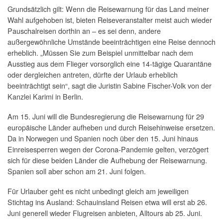
Grundsätzlich gilt: Wenn die Reisewarnung für das Land meiner
Wahl aufgehoben ist, bieten Reiseveranstalter meist auch wieder
Pauschalreisen
dorthin an – es sei denn, andere
außergewöhnliche Umstände beeinträchtigen eine Reise dennoch
erheblich. „Müssen Sie zum Beispiel unmittelbar nach dem
Ausstieg aus dem Flieger vorsorglich eine 14-tägige Quarantäne
oder dergleichen antreten, dürfte der Urlaub erheblich
beeinträchtigt sein“, sagt die Juristin Sabine Fischer-Volk von der
Kanzlei Karimi in Berlin.
Am 15. Juni will die Bundesregierung die Reisewarnung für 29
europäische Länder aufheben und durch Reisehinweise ersetzen.
Da in Norwegen und Spanien noch über den 15. Juni hinaus
Einreisesperren wegen der Corona-Pandemie gelten, verzögert
sich für diese beiden Länder die Aufhebung der Reisewarnung.
Spanien soll aber schon am 21. Juni folgen.
Für Urlauber geht es nicht unbedingt gleich am jeweiligen
Stichtag ins Ausland: Schauinsland Reisen etwa will erst ab 26.
Juni generell wieder
Flugreisen
anbieten, Alltours ab 25. Juni.