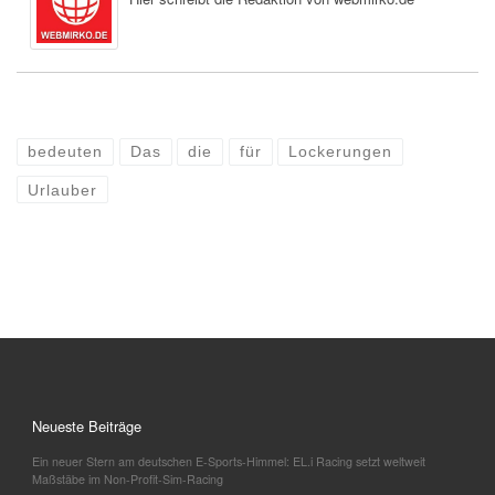
bedeuten
Das
die
für
Lockerungen
Urlauber
Neueste Beiträge
Ein neuer Stern am deutschen E-Sports-Himmel: EL.i Racing setzt weltweit
Maßstäbe im Non-Profit-Sim-Racing