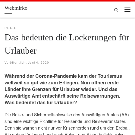
Webmirko
Zum Inhalt springen
Search
Men
REISE
Das bedeuten die Lockerungen für
Urlauber
Veröffentlicht
Juni 4, 2020
Während der Corona-Pandemie kam der Tourismus
weltweit so gut wie zum Erliegen. Nun öffnen erste
Länder ihre Grenzen für Urlauber wieder. Und das
Auswärtige Amt entschärft seine Reisewarnungen.
Was bedeutet das für Urlauber?
Die Reise- und Sicherheitshinweise des Auswärtigen Amtes (AA)
sind eine wichtige Richtlinie für Reisende und Reiseveranstalter.
Denn sie warnen nicht nur vor Krisenherden rund um den Erdball.
Sie geben für jedes Land auch Reise- und Sicherheitshinweise,