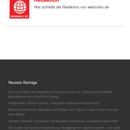
Hier schreibt die Redaktion von webmirko.de
Neueste Beiträge
Ein neuer Stern am deutschen E-Sports-Himmel: EL.i Racing setzt weltweit
Maßstäbe im Non-Profit-Sim-Racing
Erfolgreicher Online-Content – was gute Inhalte wirklich ausmacht
Blühende Schönheit: Alles über das Pflegen von Tulpen in Vase, Garten und auf
dem Balkon
Genialer Lifehack: So drücken Sie Klopapier zusammen und sparen bares Geld!
Die Kosten der Bombenentschärfung: Blindgänger im eigenen Garten – wer zahlt