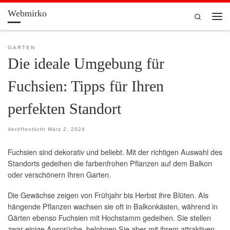
Webmirko
Zum Inhalt springen
Search
Men
GARTEN
Die ideale Umgebung für
Fuchsien: Tipps für Ihren
perfekten Standort
Veröffentlicht
März 2, 2024
Fuchsien sind dekorativ und beliebt. Mit der richtigen Auswahl des
Standorts gedeihen die farbenfrohen Pflanzen auf dem Balkon
oder verschönern Ihren Garten.
Die Gewächse zeigen von Frühjahr bis Herbst ihre Blüten. Als
hängende Pflanzen wachsen sie oft in Balkonkästen, während in
Gärten ebenso Fuchsien mit Hochstamm gedeihen. Sie stellen
zwar einige Ansprüche, belohnen Sie aber mit ihrem attraktiven