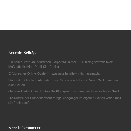
Neueste Beiträge
Ein neuer Stern am deutschen E-Sports-Himmel: EL.i Racing setzt weltweit
Maßstäbe im Non-Profit-Sim-Racing
Erfolgreicher Online-Content – was gute Inhalte wirklich ausmacht
Blühende Schönheit: Alles über das Pflegen von Tulpen in Vase, Garten und auf
dem Balkon
Genialer Lifehack: So drücken Sie Klopapier zusammen und sparen bares Geld!
Die Kosten der Bombenentschärfung: Blindgänger im eigenen Garten – wer zahlt
die Rechnung?
Mehr Informationen