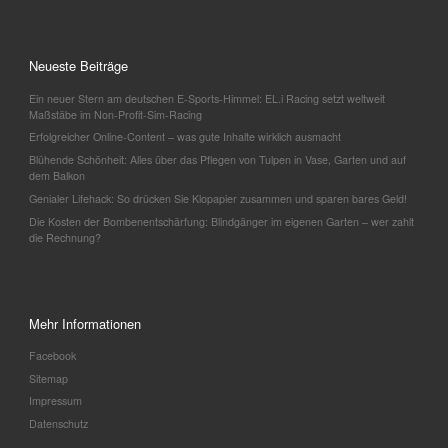
Neueste Beiträge
Ein neuer Stern am deutschen E-Sports-Himmel: EL.i Racing setzt weltweit
Maßstäbe im Non-Profit-Sim-Racing
Erfolgreicher Online-Content – was gute Inhalte wirklich ausmacht
Blühende Schönheit: Alles über das Pflegen von Tulpen in Vase, Garten und auf
dem Balkon
Genialer Lifehack: So drücken Sie Klopapier zusammen und sparen bares Geld!
Die Kosten der Bombenentschärfung: Blindgänger im eigenen Garten – wer zahlt
die Rechnung?
Mehr Informationen
Facebook
Sitemap
Impressum
Datenschutz