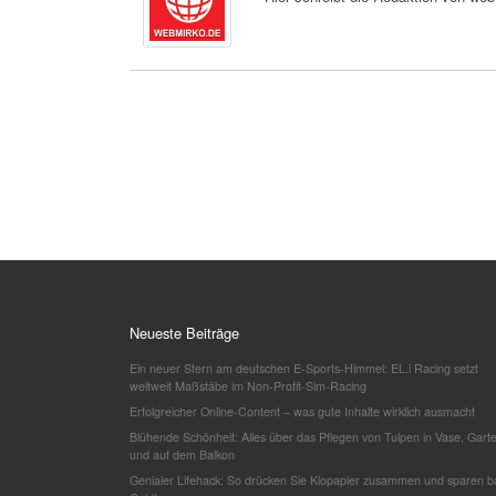
Neueste Beiträge
Ein neuer Stern am deutschen E-Sports-Himmel: EL.i Racing setzt
weltweit Maßstäbe im Non-Profit-Sim-Racing
Erfolgreicher Online-Content – was gute Inhalte wirklich ausmacht
Blühende Schönheit: Alles über das Pflegen von Tulpen in Vase, Gart
und auf dem Balkon
Genialer Lifehack: So drücken Sie Klopapier zusammen und sparen b