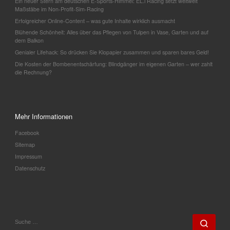
Ein neuer Stern am deutschen E-Sports-Himmel: EL.i Racing setzt weltweit
Maßstäbe im Non-Profit-Sim-Racing
Erfolgreicher Online-Content – was gute Inhalte wirklich ausmacht
Blühende Schönheit: Alles über das Pflegen von Tulpen in Vase, Garten und auf
dem Balkon
Genialer Lifehack: So drücken Sie Klopapier zusammen und sparen bares Geld!
Die Kosten der Bombenentschärfung: Blindgänger im eigenen Garten – wer zahlt
die Rechnung?
Mehr Informationen
Facebook
Sitemap
Impressum
Datenschutz
SUCHE
Such