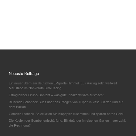
Neueste Beiträge
Ein neuer Stern am deutschen E-Sports-Himmel: EL.i Racing setzt weltweit
Maßstäbe im Non-Profit-Sim-Racing
Erfolgreicher Online-Content – was gute Inhalte wirklich ausmacht
Blühende Schönheit: Alles über das Pflegen von Tulpen in Vase, Garten und auf
dem Balkon
Genialer Lifehack: So drücken Sie Klopapier zusammen und sparen bares Geld!
Die Kosten der Bombenentschärfung: Blindgänger im eigenen Garten – wer zahlt
die Rechnung?