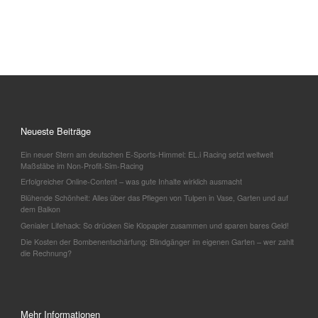
Neueste Beiträge
Ein neuer Stern am deutschen E-Sports-Himmel: EL.i Racing setzt weltweit
Maßstäbe im Non-Profit-Sim-Racing
Erfolgreicher Online-Content – was gute Inhalte wirklich ausmacht
Blühende Schönheit: Alles über das Pflegen von Tulpen in Vase, Garten und auf
dem Balkon
Genialer Lifehack: So drücken Sie Klopapier zusammen und sparen bares Geld!
Die Kosten der Bombenentschärfung: Blindgänger im eigenen Garten – wer zahlt
die Rechnung?
Mehr Informationen