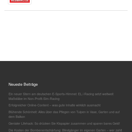
Neueste Beiträge
Ein neuer Stern am deutschen E-Sports-Himmel: EL.i Racing setzt weltweit
Maßstäbe im Non-Profit-Sim-Racing
Erfolgreicher Online-Content – was gute Inhalte wirklich ausmacht
Blühende Schönheit: Alles über das Pflegen von Tulpen in Vase, Garten und auf
dem Balkon
Genialer Lifehack: So drücken Sie Klopapier zusammen und sparen bares Geld!
Die Kosten der Bombenentschärfung: Blindgänger im eigenen Garten – wer zahlt