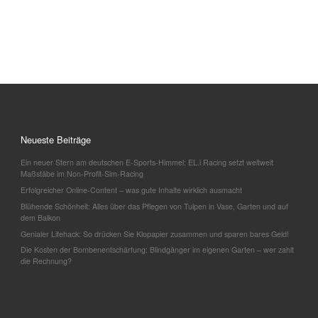
Neueste Beiträge
Ein neuer Stern am deutschen E-Sports-Himmel: EL.i Racing setzt weltweit
Maßstäbe im Non-Profit-Sim-Racing
Erfolgreicher Online-Content – was gute Inhalte wirklich ausmacht
Blühende Schönheit: Alles über das Pflegen von Tulpen in Vase, Garten und auf
dem Balkon
Genialer Lifehack: So drücken Sie Klopapier zusammen und sparen bares Geld!
Die Kosten der Bombenentschärfung: Blindgänger im eigenen Garten – wer zahlt
die Rechnung?