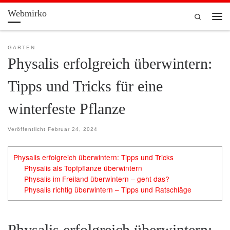
Webmirko
Zum Inhalt springen
Search
Men
GARTEN
Physalis erfolgreich überwintern:
Tipps und Tricks für eine
winterfeste Pflanze
Veröffentlicht
Februar 24, 2024
Physalis erfolgreich überwintern: Tipps und Tricks
Physalis als Topfpflanze überwintern
Physalis im Freiland überwintern – geht das?
Physalis richtig überwintern – Tipps und Ratschläge
Physalis erfolgreich überwintern: