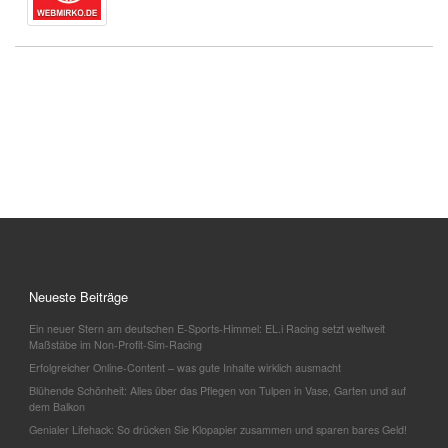
Neueste Beiträge
Ein neuer Stern am deutschen E-Sports-Himmel: EL.i Racing setzt weltweit
Maßstäbe im Non-Profit-Sim-Racing
Erfolgreicher Online-Content – was gute Inhalte wirklich ausmacht
Blühende Schönheit: Alles über das Pflegen von Tulpen in Vase, Garten und auf
dem Balkon
Genialer Lifehack: So drücken Sie Klopapier zusammen und sparen bares Geld!