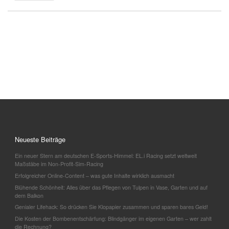
Neueste Beiträge
Ein neuer Stern am deutschen E-Sports-Himmel: EL.i Racing setzt weltweit
Maßstäbe im Non-Profit-Sim-Racing
Erfolgreicher Online-Content – was gute Inhalte wirklich ausmacht
Blühende Schönheit: Alles über das Pflegen von Tulpen in Vase, Garten und auf
dem Balkon
Genialer Lifehack: So drücken Sie Klopapier zusammen und sparen bares Geld!
Die Kosten der Bombenentschärfung: Blindgänger im eigenen Garten – wer zahlt
die Rechnung?