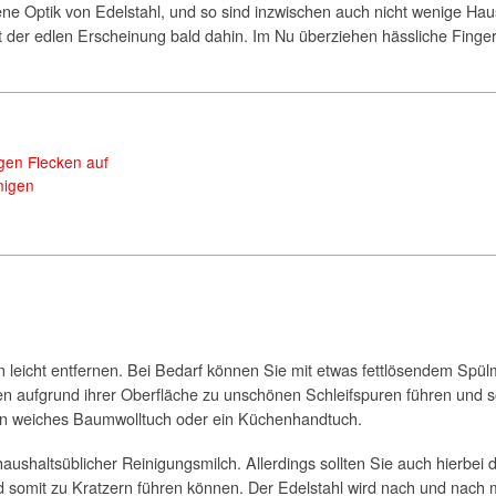
lene Optik von Edelstahl, und so sind inzwischen auch nicht wenige Ha
mit der edlen Erscheinung bald dahin. Im Nu überziehen hässliche Finge
egen Flecken auf
nigen
leicht entfernen. Bei Bedarf können Sie mit etwas fettlösendem Spülmi
en aufgrund ihrer Oberfläche zu unschönen Schleifspuren führen und s
 ein weiches Baumwolltuch oder ein Küchenhandtuch.
ushaltsüblicher Reinigungsmilch. Allerdings sollten Sie auch hierbei 
und somit zu Kratzern führen können. Der Edelstahl wird nach und nach