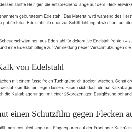
dessen sanfte Reiniger, die entsprechend lange auf dem Fleck einwirke
nanntem gebürstetem Edelstahl. Das Material wird während des Herst
gebürsteten Edelstahl nie quer zur Schliffrichtung abwischen, um diese
 Scheuerschwämmen aus Edelstahl für dekorative Edelstahlfronten – 
h und eine Edelstahlpflege zur Vermeidung neuer Verschmutzungen die
Kalk von Edelstahl
lächen mit einem fusselfreien Tuch gründlich trocken wischen. Sonst d
delstahloberflächen liegen lassen. Haben sich doch einmal Kalkablage
h die Kalkablagerungen mit einer 25-prozentigen Essiglösung behandeln
aut einen Schutzfilm gegen Flecken a
lt meistens nicht lange an. Fingerspuren auf der Front oder Kalkrück