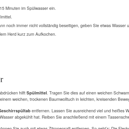
15 Minuten im Spülwasser ein.
mittel.
n noch immer nicht vollständig beseitigen, geben Sie etwas Wasser u
 dem Herd kurz zum Aufkochen.
r
bdrücken hilft
. Tragen Sie dies auf einen weichen Schwamm
Spülmittel
it einem weichen, trockenen Baumwolltuch in leichten, kreisenden Bew
entfernen. Lassen Sie ausreichend viel und heißes W
Geschirrspültab
das Wasser abgekühlt hat. Reiben Sie anschließend mit einem Tassens
nen Sie auch mit etwas Zitronensaft entfernen. So geht’s: Die Flecken