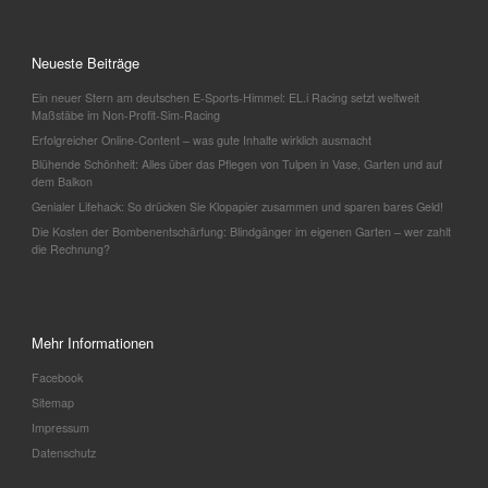
Neueste Beiträge
Ein neuer Stern am deutschen E-Sports-Himmel: EL.i Racing setzt weltweit
Maßstäbe im Non-Profit-Sim-Racing
Erfolgreicher Online-Content – was gute Inhalte wirklich ausmacht
Blühende Schönheit: Alles über das Pflegen von Tulpen in Vase, Garten und auf
dem Balkon
Genialer Lifehack: So drücken Sie Klopapier zusammen und sparen bares Geld!
Die Kosten der Bombenentschärfung: Blindgänger im eigenen Garten – wer zahlt
die Rechnung?
Mehr Informationen
Facebook
Sitemap
Impressum
Datenschutz