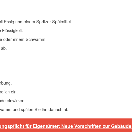
il Essig und einem Spritzer Spülmittel.
 Flüssigkeit.
rste oder einem Schwamm.
 ab.
ärbung.
dlich ein.
nde einwirken.
hwamm und spülen Sie ihn danach ab.
ungspflicht für Eigentümer: Neue Vorschriften zur Gebäud