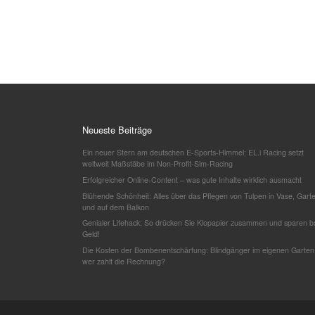
Neueste Beiträge
Ein neuer Stern am deutschen E-Sports-Himmel: EL.i Racing setzt
weltweit Maßstäbe im Non-Profit-Sim-Racing
Erfolgreicher Online-Content – was gute Inhalte wirklich ausmacht
Blühende Schönheit: Alles über das Pflegen von Tulpen in Vase, Gart
und auf dem Balkon
Genialer Lifehack: So drücken Sie Klopapier zusammen und sparen b
Geld!
Die Kosten der Bombenentschärfung: Blindgänger im eigenen Garten
wer zahlt die Rechnung?