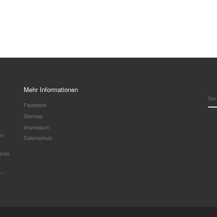
Mehr Informationen
SU
Facebook
Sitemap
Impressum
en
Datenschutz
ares
 –