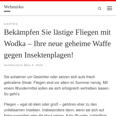
Webmirko
Zum Inhalt springen
Search
Men
GARTEN
Bekämpfen Sie lästige Fliegen mit
Wodka – Ihre neue geheime Waffe
gegen Insektenplagen!
Veröffentlicht
März 4, 2024
Sie schwirren um Gesichter oder setzen sich aufs frisch
gebratene Steak: Fliegen sind vor allem im Sommer nervig. Mit
einem Wundermittel sollen sie sich erfolgreich vertreiben lassen.
So geht’s.
Fliegen – egal ob klein oder groß – gehören eher zu den
unliebsamen Insekten. Insbesondere dann, wenn sie sich auf
Nahrungsmittel oder die Haut setzen. Kein Wunder, schließlich