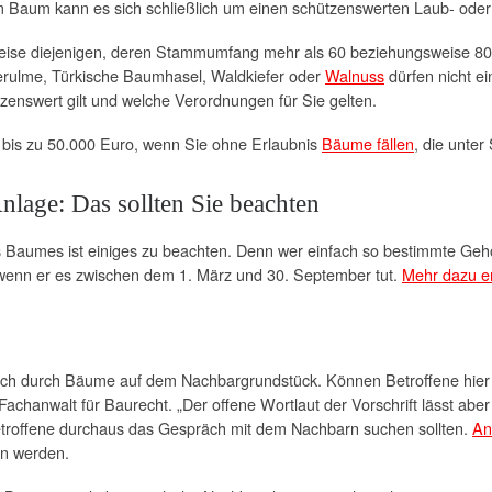
 Baum kann es sich schließlich um einen schützenswerten Laub- ode
ise diejenigen, deren Stammumfang mehr als 60 beziehungsweise 80 
terulme, Türkische Baumhasel, Waldkiefer oder
Walnuss
dürfen nicht ei
enswert gilt und welche Verordnungen für Sie gelten.
 bis zu 50.000 Euro, wenn Sie ohne Erlaubnis
Bäume fällen
, die unter
nlage: Das sollten Sie beachten
 Baumes ist einiges zu beachten. Denn wer einfach so bestimmte Gehö
 wenn er es zwischen dem 1. März und 30. September tut.
Mehr dazu er
 auch durch Bäume auf dem Nachbargrundstück. Können Betroffene hie
, Fachanwalt für Baurecht. „Der offene Wortlaut der Vorschrift lässt a
Betroffene durchaus das Gespräch mit dem Nachbarn suchen sollten.
An
en werden.