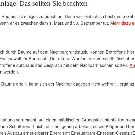
nlage: Das sollten Sie beachten
 Baumes ist einiges zu beachten. Denn wer einfach so bestimmte Gehö
 wenn er es zwischen dem 1. März und 30. September tut.
Mehr dazu er
 auch durch Bäume auf dem Nachbargrundstück. Können Betroffene hie
, Fachanwalt für Baurecht. „Der offene Wortlaut der Vorschrift lässt a
Betroffene durchaus das Gespräch mit dem Nachbarn suchen sollten.
An
en werden.
s Baums erteilt, kann sich der Nachbar dagegen nicht wehren“, ergän
hattung verursacht, auf einem städtischen Grundstück steht? Kann da
nen Schattenwurf nicht effizient genug arbeiten, so die Kläger und be
r den Ausbau erneuerbarer Energien“; Erneuerbare-Energien-Gesetz (