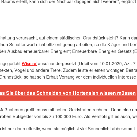
s Baums erteilt, kann sich der Nachbar dagegen nicht wehren“, ergän
hattung verursacht, auf einem städtischen Grundstück steht? Kann da
nen Schattenwurf nicht effizient genug arbeiten, so die Kläger und be
r den Ausbau erneuerbarer Energien“; Erneuerbare-Energien-Gesetz (
ungsgericht
Wismar
auseinandergesetzt (Urteil vom 10.01.2020; Az.: 
nsekten, Vögel und andere Tiere. Zudem leiste er einen wichtigen Beitr
Grundstück, so hat sein Erhalt Vorrang vor dem individuellen Interess
, was Sie über das Schneiden von Hortensien wissen müssen
aßnahmen greift, muss mit hohen Geldstrafen rechnen. Denn eine un
rohen Bußgelder von bis zu 100.000 Euro. Als Verstoß gilt es auch, we
 ist nur dann effektiv, wenn sie möglichst viel Sonnenlicht abbekomm