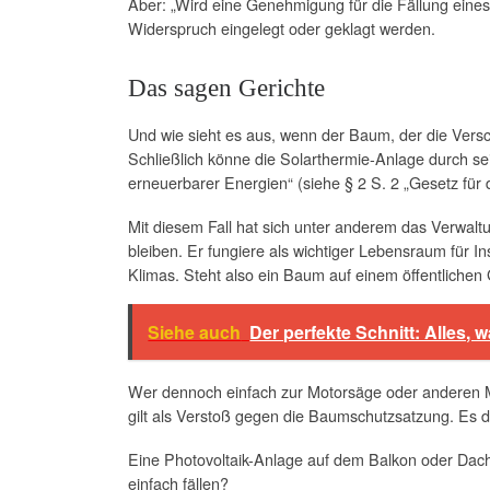
Aber: „Wird eine Genehmigung für die Fällung eine
Widerspruch eingelegt oder geklagt werden.
Das sagen Gerichte
Und wie sieht es aus, wenn der Baum, der die Versc
Schließlich könne die Solarthermie-Anlage durch sei
erneuerbarer Energien“ (siehe § 2 S. 2 „Gesetz fü
Mit diesem Fall hat sich unter anderem das Verwalt
bleiben. Er fungiere als wichtiger Lebensraum für I
Klimas. Steht also ein Baum auf einem öffentlichen 
Siehe auch
Der perfekte Schnitt: Alles
Wer dennoch einfach zur Motorsäge oder anderen M
gilt als Verstoß gegen die Baumschutzsatzung. Es d
Eine Photovoltaik-Anlage auf dem Balkon oder Dach
einfach fällen?