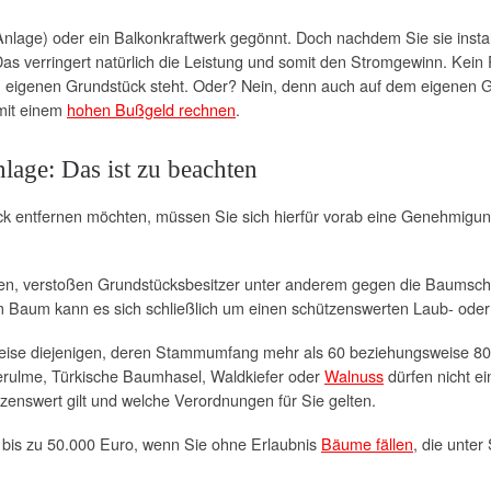
lage) oder ein Balkonkraftwerk gegönnt. Doch nachdem Sie sie installi
as verringert natürlich die Leistung und somit den Stromgewinn. Kei
em eigenen Grundstück steht. Oder? Nein, denn auch auf dem eigenen Gr
mit einem
hohen Bußgeld rechnen
.
lage: Das ist zu beachten
 entfernen möchten, müssen Sie sich hierfür vorab eine Genehmigun
len, verstoßen Grundstücksbesitzer unter anderem gegen die Baumsc
 Baum kann es sich schließlich um einen schützenswerten Laub- ode
ise diejenigen, deren Stammumfang mehr als 60 beziehungsweise 80 
terulme, Türkische Baumhasel, Waldkiefer oder
Walnuss
dürfen nicht ei
enswert gilt und welche Verordnungen für Sie gelten.
 bis zu 50.000 Euro, wenn Sie ohne Erlaubnis
Bäume fällen
, die unter