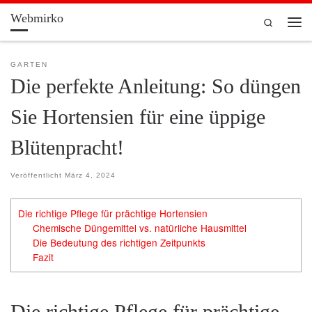
Webmirko
Zum Inhalt springen
Search
Men
GARTEN
Die perfekte Anleitung: So düngen
Sie Hortensien für eine üppige
Blütenpracht!
Veröffentlicht
März 4, 2024
Die richtige Pflege für prächtige Hortensien
Chemische Düngemittel vs. natürliche Hausmittel
Die Bedeutung des richtigen Zeitpunkts
Fazit
Die richtige Pflege für prächtige