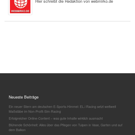
Hier schreibt die Redaktion von webmirko.de
Neueste Beiträge
Ein neuer Stern am deutschen E-Sports-Himmel: EL.i Racing setzt weltweit
Maßstäbe im Non-Profit-Sim-Racing
Erfolgreicher Online-Content – was gute Inhalte wirklich ausmacht
Blühende Schönheit: Alles über das Pflegen von Tulpen in Vase, Garten und auf
dem Balkon