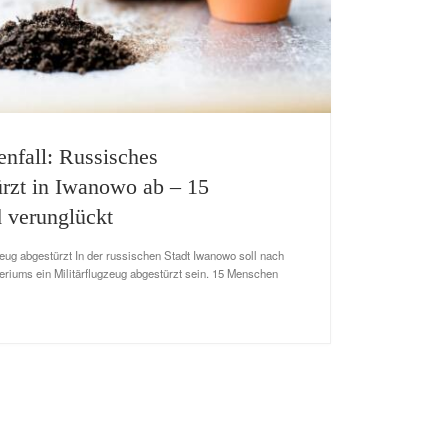
enfall: Russisches
ürzt in Iwanowo ab – 15
 verunglückt
eug abgestürzt In der russischen Stadt Iwanowo soll nach
riums ein Militärflugzeug abgestürzt sein. 15 Menschen