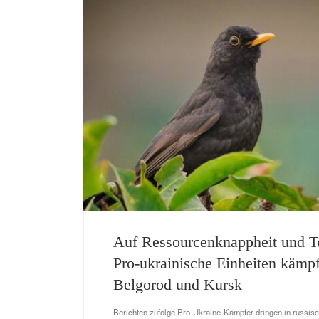
Auf Ressourcenknappheit und Ter
Pro-ukrainische Einheiten kämp
Belgorod und Kursk
Berichten zufolge Pro-Ukraine-Kämpfer dringen in russisc