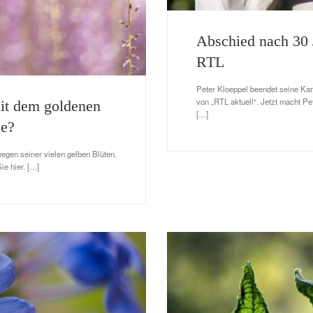
Abschied nach 30 J
RTL
Peter Kloeppel beendet seine Karr
von „RTL aktuell“. Jetzt macht P
mit dem goldenen
[…]
ie?
wegen seiner vielen gelben Blüten.
ie hier. […]