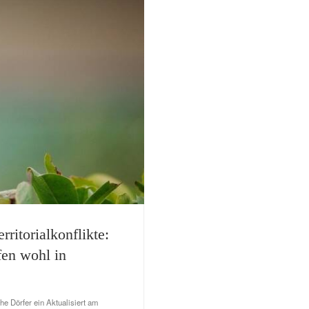
ritorialkonflikte:
fen wohl in
he Dörfer ein Aktualisiert am