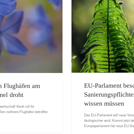
EU-Parlament besc
en Flughäfen am
Sanierungspflichte
el droht
wissen müssen
rkschaft Verdi ruft für
ollen mehrere Flughäfen betroffen
Das EU-Parlament will neue Vorsc
ökologischer wird. Kommt jetzt 
Europaparlament hat neue EU-Sa