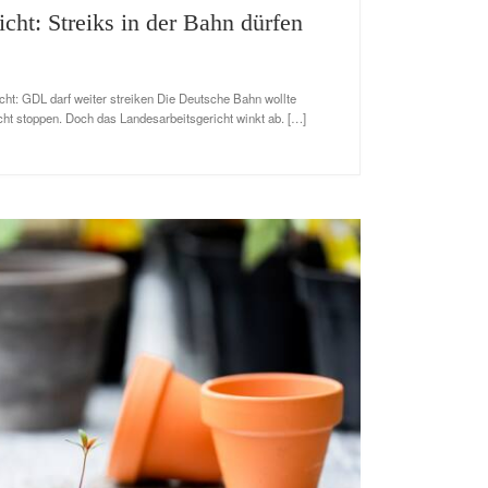
cht: Streiks in der Bahn dürfen
cht: GDL darf weiter streiken Die Deutsche Bahn wollte
cht stoppen. Doch das Landesarbeitsgericht winkt ab. […]