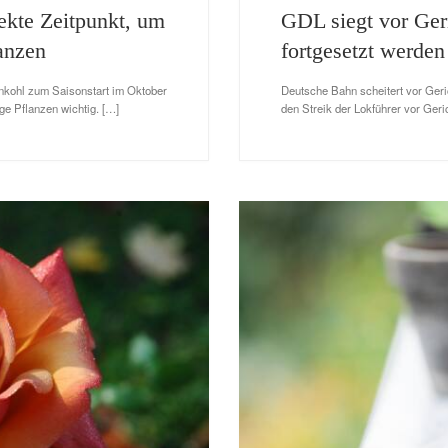
fekte Zeitpunkt, um
GDL siegt vor Geri
anzen
fortgesetzt werden
nkohl zum Saisonstart im Oktober
Deutsche Bahn scheitert vor Geri
ge Pflanzen wichtig. […]
den Streik der Lokführer vor Geri