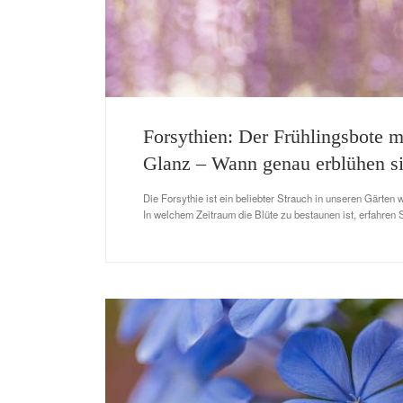
Forsythien: Der Frühlingsbote 
Glanz – Wann genau erblühen s
Die Forsythie ist ein beliebter Strauch in unseren Gärten 
In welchem Zeitraum die Blüte zu bestaunen ist, erfahren S