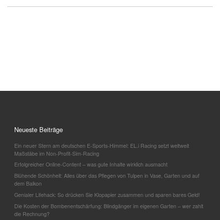
Neueste Beiträge
Ein neuer Stern am deutschen E-Sports-Himmel: EL.i Racing setzt weltweit
Maßstäbe im Non-Profit-Sim-Racing
Erfolgreicher Online-Content – was gute Inhalte wirklich ausmacht
Blühende Schönheit: Alles über das Pflegen von Tulpen in Vase, Garten und auf
dem Balkon
Genialer Lifehack: So drücken Sie Klopapier zusammen und sparen bares Geld!
Die Kosten der Bombenentschärfung: Blindgänger im eigenen Garten – wer zahlt
die Rechnung?