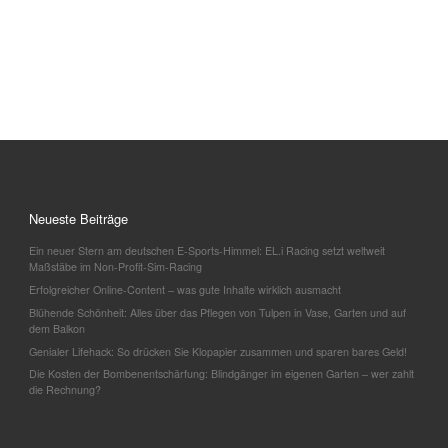
Neueste Beiträge
Ein neuer Stern am deutschen E-Sports-Himmel: EL.i Racing setzt weltweit
Maßstäbe im Non-Profit-Sim-Racing
Erfolgreicher Online-Content – was gute Inhalte wirklich ausmacht
Blühende Schönheit: Alles über das Pflegen von Tulpen in Vase, Garten und auf
dem Balkon
Genialer Lifehack: So drücken Sie Klopapier zusammen und sparen bares Geld!
Die Kosten der Bombenentschärfung: Blindgänger im eigenen Garten – wer zahlt
die Rechnung?