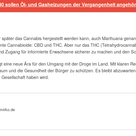
40 sollen Öl- und Gasheizungen der Vergangenheit angehö
er später das Cannabis hergestellt werden kann, auch Marihuana gena
nnte Cannabioide: CBD und THC. Aber nur das THC (Tetrahydrocannabi
und Zugang für informierte Erwachsene sicherer zu machen und den 
ngt eine neue Ära für den Umgang mit der Droge im Land. Mit klaren 
Raum und die Gesundheit der Bürger zu schützen. Es bleibt abzuwarten,
 Gesellschaft haben wird.
bmirko.de