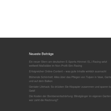
Neueste Beiträge
Ein neuer Stern am deutschen E-Sports-Himmel: EL.i Racing setzt
weltweit Maßstäbe im Non-Profit-Sim-Racing
Erfolgreicher Online-Content – was gute Inhalte wirklich ausmacht
Blühende Schönheit: Alles über das Pflegen von Tulpen in Vase, Gart
und auf dem Balkon
Genialer Lifehack: So drücken Sie Klopapier zusammen und sparen b
Geld!
Die Kosten der Bombenentschärfung: Blindgänger im eigenen Garten
wer zahlt die Rechnung?