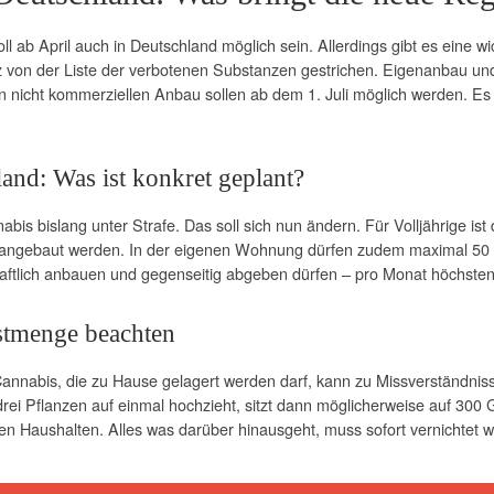
 ab April auch in Deutschland möglich sein. Allerdings gibt es eine w
z von der Liste der verbotenen Substanzen gestrichen. Eigenanbau un
 den nicht kommerziellen Anbau sollen ab dem 1. Juli möglich werden. 
and: Was ist konkret geplant?
is bislang unter Strafe. Das soll sich nun ändern. Für Volljährige is
nzen angebaut werden. In der eigenen Wohnung dürfen zudem maximal 
haftlich anbauen und gegenseitig abgeben dürfen – pro Monat höchste
stmenge beachten
nabis, die zu Hause gelagert werden darf, kann zu Missverständnis
ei Pflanzen auf einmal hochzieht, sitzt dann möglicherweise auf 300
ten Haushalten. Alles was darüber hinausgeht, muss sofort vernichtet