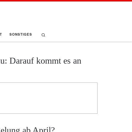
Search
T
SONSTIGES
au: Darauf kommt es an
elung ab April?