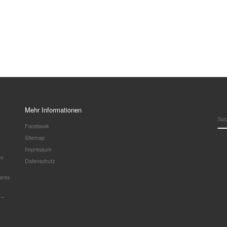
Mehr Informationen
SU
Facebook
Sitemap
Impressum
en
Datenschutz
ares
 –