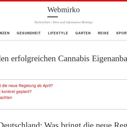
Webmirko
Nachrichten | News und informative Beiträge
ANZEN
GESUNDHEIT
LIFESTYLE
GARTEN
REISE
SPOR
den erfolgreichen Cannabis Eigenanb
t die neue Regelung ab April?
t konkret geplant?
achten
Deutschland: Was bringt die neue Reg