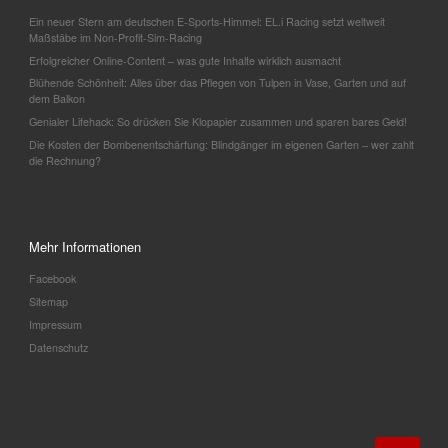
Ein neuer Stern am deutschen E-Sports-Himmel: EL.i Racing setzt weltweit
Maßstäbe im Non-Profit-Sim-Racing
Erfolgreicher Online-Content – was gute Inhalte wirklich ausmacht
Blühende Schönheit: Alles über das Pflegen von Tulpen in Vase, Garten und auf
dem Balkon
Genialer Lifehack: So drücken Sie Klopapier zusammen und sparen bares Geld!
Die Kosten der Bombenentschärfung: Blindgänger im eigenen Garten – wer zahlt
die Rechnung?
Mehr Informationen
Facebook
Sitemap
Impressum
Datenschutz
SUCHE