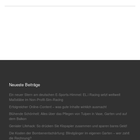
Neueste Beiträge
Ein neuer Stern am deutschen E-Sports-Himmel: EL.i Racing setzt weltweit
Maßstäbe im Non-Profit-Sim-Racing
Erfolgreicher Online-Content – was gute Inhalte wirklich ausmacht
Blühende Schönheit: Alles über das Pflegen von Tulpen in Vase, Garten und auf
dem Balkon
Genialer Lifehack: So drücken Sie Klopapier zusammen und sparen bares Geld!
Die Kosten der Bombenentschärfung: Blindgänger im eigenen Garten – wer zahlt
die Rechnung?