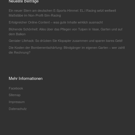
Neueste Beiträge
Ein neuer Stern am deutschen E-Sports-Himmel: EL.i Racing setzt weltweit
Maßstäbe im Non-Profit-Sim-Racing
Erfolgreicher Online-Content – was gute Inhalte wirklich ausmacht
Blühende Schönheit: Alles über das Pflegen von Tulpen in Vase, Garten und auf
dem Balkon
Genialer Lifehack: So drücken Sie Klopapier zusammen und sparen bares Geld!
Die Kosten der Bombenentschärfung: Blindgänger im eigenen Garten – wer zahlt
die Rechnung?
Mehr Informationen
Facebook
Sitemap
Impressum
Datenschutz